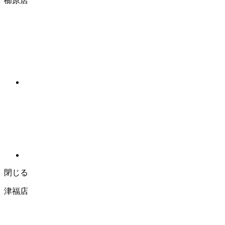
櫛原店
閉じる
津福店