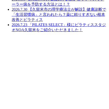
ペ
ーラー病を予防する方法とは！？
ー
2026.7.30
【久留米市の理学療法士が解説】健康診断で
「生活習慣病」と言われたら？薬に頼りすぎない根本
ジ
改善とピラティス
2026.7.23
「PILATES SELECT」様にピラティススタジ
送
オNOA久留米をご紹介いただきました！
り