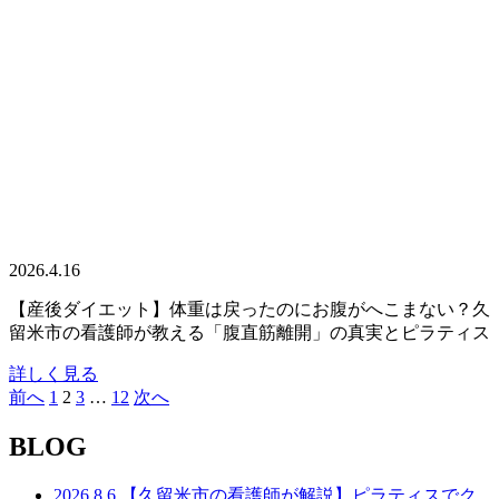
2026.4.16
【産後ダイエット】体重は戻ったのにお腹がへこまない？久
留米市の看護師が教える「腹直筋離開」の真実とピラティス
詳しく見る
前へ
1
2
3
…
12
次へ
投
稿
BLOG
の
2026.8.6
【久留米市の看護師が解説】ピラティスでク