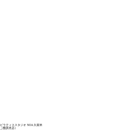
ピラティススタジオ NOA 久留米
（櫛原本店）