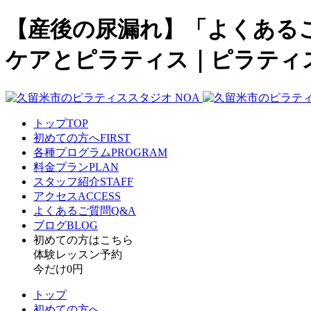
【産後の尿漏れ】「よくある
ケアとピラティス｜ピラティ
トップ
TOP
初めての方へ
FIRST
各種プログラム
PROGRAM
料金プラン
PLAN
スタッフ紹介
STAFF
アクセス
ACCESS
よくあるご質問
Q&A
ブログ
BLOG
初めての方はこちら​
体験レッスン予約
今だけ0円
トップ
初めての方へ