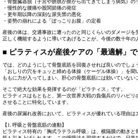
・骨盤臓器脱（子宮や膀胱が膣から出てきてしまう病気）の
・慢性的な腰痛や股関節痛の発症
・更年期以降の深刻な尿失禁の悪化
・姿勢の崩れによる「ぽっこりお腹」の定着
産後の体は、交通事故に遭ったのと同じくらいのダメージを
正しく機能するように導いてあげることが、今後の数十年の
■ ピラティスが産後ケアの「最適解」
では、どのようにして骨盤底筋を回復させれば良いのでしょ
「おしりの穴をキュッと締める体操（ケーゲル体操）」を聞
ももに力が入ってしまい、肝心の骨盤底筋には効いていない
そこで絶大な効果を発揮するのが「ピラティス」です。
ピラティスはもともと、第一次世界大戦の負傷兵のリハビリ
させることに特化しています。
産後の尿漏れ改善において、ピラティスが優れている理由は
【1. 呼吸と骨盤底筋の連動】
ピラティス特有の「胸式ラテラル呼吸」は、横隔膜の動きと
筋も引き上げられます。この呼吸法を習得するだけで、日常