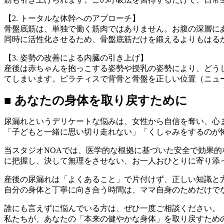
【2. トータルな体幹へのアプローチ】
骨盤底筋は、単独で働く筋肉ではありません。お腹の深層に
同時に活性化させるため、骨盤底筋だけを鍛えるよりもはる
【3. 姿勢の改善による内臓の引き上げ】
産後は赤ちゃんを抱っこする姿勢や授乳の姿勢により、どう
てしまいます。ピラティスで背骨と骨盤を正しい位置（ニュ
■ あなたの身体を取り戻すために
尿漏れというデリケートな悩みは、女性から自信を奪い、心
「子どもと一緒に思い切り走れない」「くしゃみをするのが
当スタジオNOAでは、医学的な根拠に基づいた安全で効果
に把握し、決して無理をさせない、お一人おひとりに寄り添
産後の尿漏れは「よくあること」で片付けず、正しい知識と
自分の身体と丁寧に向き合う時間は、ママ自身のためだけで
誰にも言えずに悩んでいる方は、ぜひ一度ご相談ください。
私たちが、あなたの「本来の健やかな身体」を取り戻すため