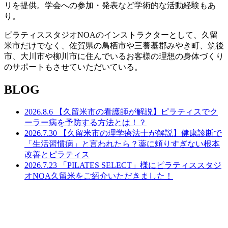
リを提供。学会への参加・発表など学術的な活動経験もあ
り。
ピラティススタジオNOAのインストラクターとして、久留
米市だけでなく、佐賀県の鳥栖市や三養基郡みやき町、筑後
市、大川市や柳川市に住んでいるお客様の理想の身体づくり
のサポートもさせていただいている。
BLOG
2026.8.6
【久留米市の看護師が解説】ピラティスでク
ーラー病を予防する方法とは！？
2026.7.30
【久留米市の理学療法士が解説】健康診断で
「生活習慣病」と言われたら？薬に頼りすぎない根本
改善とピラティス
2026.7.23
「PILATES SELECT」様にピラティススタジ
オNOA久留米をご紹介いただきました！