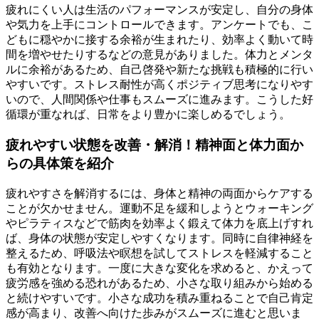
疲れにくい人は生活のパフォーマンスが安定し、自分の身体
や気力を上手にコントロールできます。アンケートでも、こ
どもに穏やかに接する余裕が生まれたり、効率よく動いて時
間を増やせたりするなどの意見がありました。体力とメンタ
ルに余裕があるため、自己啓発や新たな挑戦も積極的に行い
やすいです。ストレス耐性が高くポジティブ思考になりやす
いので、人間関係や仕事もスムーズに進みます。こうした好
循環が重なれば、日常をより豊かに楽しめるでしょう。
疲れやすい状態を改善・解消！精神面と体力面か
らの具体策を紹介
疲れやすさを解消するには、身体と精神の両面からケアする
ことが欠かせません。運動不足を緩和しようとウォーキング
やピラティスなどで筋肉を効率よく鍛えて体力を底上げすれ
ば、身体の状態が安定しやすくなります。同時に自律神経を
整えるため、呼吸法や瞑想を試してストレスを軽減すること
も有効となります。一度に大きな変化を求めると、かえって
疲労感を強める恐れがあるため、小さな取り組みから始める
と続けやすいです。小さな成功を積み重ねることで自己肯定
感が高まり、改善へ向けた歩みがスムーズに進むと思いま