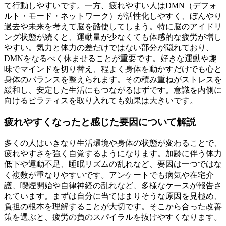
て行動しやすいです。一方、疲れやすい人はDMN（デフォ
ルト・モード・ネットワーク）が活性化しやすく、ぼんやり
過去や未来を考えて脳を酷使してしまう。特に脳のアイドリ
ング状態が続くと、運動量が少なくても体感的な疲労が増し
やすい。気力と体力の差だけではない部分が隠れており、
DMNをなるべく休ませることが重要です。好きな運動や趣
味でマインドを切り替え、程よく身体を動かすだけでも心と
身体のバランスを整えられます。その積み重ねがストレスを
緩和し、安定した生活にもつながるはずです。意識を内側に
向けるピラティスを取り入れても効果は大きいです。
疲れやすくなったと感じた要因について解説
多くの人はいきなり生活環境や身体の状態が変わることで、
疲れやすさを強く自覚するようになります。加齢に伴う体力
低下や運動不足、睡眠リズムの乱れなど、要因は一つではな
く複数が重なりやすいです。アンケートでも病気や在宅介
護、喫煙開始や自律神経の乱れなど、多様なケースが報告さ
れています。まずは自分に当てはまりそうな原因を見極め、
負担の根本を理解することが大切です。そこから合った改善
策を選ぶと、疲労の負のスパイラルを抜けやすくなります。