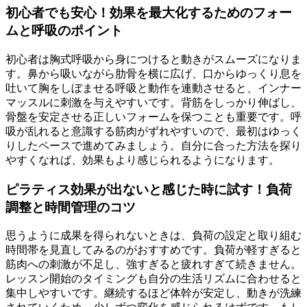
初心者でも安心！効果を最大化するためのフォー
ムと呼吸のポイント
初心者は胸式呼吸から身につけると動きがスムーズになりま
す。鼻から吸いながら肋骨を横に広げ、口からゆっくり息を
吐いて胸をしぼませる呼吸と動作を連動させると、インナー
マッスルに刺激を与えやすいです。背筋をしっかり伸ばし、
骨盤を安定させる正しいフォームを保つことも重要です。呼
吸が乱れると意識する筋肉がずれやすいので、最初はゆっく
りしたペースで進めてみましょう。自分に合った方法を探り
やすくなれば、効果もより感じられるようになります。
ピラティス効果が出ないと感じた時に試す！負荷
調整と時間管理のコツ
思うように成果を得られないときは、負荷の設定と取り組む
時間帯を見直してみるのがおすすめです。負荷が軽すぎると
筋肉への刺激が不足し、強すぎると疲れすぎて続きません。
レッスン開始のタイミングも自分の生活リズムに合わせると
集中しやすいです。継続するほど体幹が安定し、動きが洗練