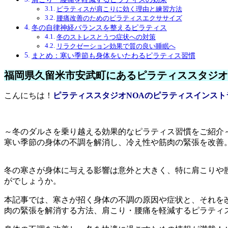
ピラティスが肩こりに効く理由と練習方法
腰痛改善のためのピラティスエクササイズ
冬の自律神経バランスを整えるピラティス
冬のストレスとうつ症状への対策
リラクゼーション効果で質の良い睡眠へ
まとめ：寒い季節も身体をいたわるピラティス習慣
福岡県久留米市安武町にあるピラティススタジオ
こんにちは！
ピラティススタジオNOAのピラティスインス
～冬のダルさを乗り越える効果的なピラティス習慣をご紹介
寒い季節の身体の不調を解消し、冷え性や筋肉の緊張を改善
冬の寒さが身体に与える影響は意外と大きく、特に肩こりや
がでしょうか。
本記事では、寒さが招く身体の不調の原因や症状と、それを
肉の緊張を解消する方法、肩こり・腰痛を軽減するピラティ