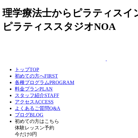
理学療法士からピラティスイ
ピラティススタジオNOA
トップ
TOP
初めての方へ
FIRST
各種プログラム
PROGRAM
料金プラン
PLAN
スタッフ紹介
STAFF
アクセス
ACCESS
よくあるご質問
Q&A
ブログ
BLOG
初めての方はこちら​
体験レッスン予約
今だけ0円