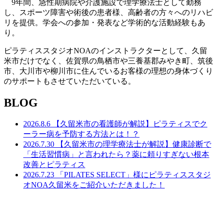
9
年間、急性期病院や介護施設で理学療法士として勤務
し、スポーツ障害や術後の患者様、高齢者の方々へのリハビ
リを提供。学会への参加・発表など学術的な活動経験もあ
り。
ピラティススタジオNOAのインストラクターとして、久留
米市だけでなく、佐賀県の鳥栖市や三養基郡みやき町、筑後
市、大川市や柳川市に住んでいるお客様の理想の身体づくり
のサポートもさせていただいている。
BLOG
2026.8.6
【久留米市の看護師が解説】ピラティスでク
ーラー病を予防する方法とは！？
2026.7.30
【久留米市の理学療法士が解説】健康診断で
「生活習慣病」と言われたら？薬に頼りすぎない根本
改善とピラティス
2026.7.23
「PILATES SELECT」様にピラティススタジ
オNOA久留米をご紹介いただきました！