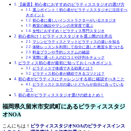
【厳選】初心者におすすめのピラティススタジオの選び方
選ぶポイント！初心者がピラティススタジオに注目すべ
きポイント
初心者に優しいインストラクターがいるスタジオ
教室の施設やマシンの充実度で選ぶ
女性におすすめ！ピラティス専門スタジオ
初心者向け！ピラティススタジオを選ぶ際の注意点
マシンピラティスとマットピラティスの違いを知る
体験レッスンを利用して自分に適した教室を見つける
料金プランや予約システムの確認
実際に通った人の口コミや評判をチェック
ピラティス初心者が最初に知っておくべきポイント
ピラティスで体感できる効果とは？
ピラティス初心者が継続できるコツとは？
初心者がピラティスにチャレンジする前に確認すべきこと
ピラティスとヨガの違いとどちらが自分に合っている
か？
初心者がピラティススタジオ選びの総まとめ！
福岡県久留米市安武町にあるピラティススタジ
オNOA
こんにちは！
ピラティススタジオNOAのピラティスインス